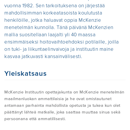
TARKOITTAA?
vuonna 1982. Sen tarkoituksena on järjestää
mahdollisimman korkeatasoista koulutusta
YLEISIMMÄT VÄÄRINKÄSITYKSET
KURSSIEN KUVAUS
HISTORIAA
LIITY JÄSENEKSI
henkilöille, jotka haluavat oppia McKenzie
SOPIIKO TÄMÄ MINULLE?
menetelmän kunnolla. Tänä päivänä McKenzien
mallia suositellaan laajalti yli 40 maassa
KIRJALLISUUS JA
KOULUTUS FAQ
MIKÄ ON THE MCKENZIE INSTITUTE
Jäsenet Kirjautuminen
ensimmäiseksi hoitovaihtoehdoksi potilaille, joilla
ITSE-HOITO
TUTKIMUSLOMAKKEET
INTERNATIONAL
on tuki- ja liikuntaelinvaivoja ja instituutin maine
kasvaa jatkuvasti kansainvälisesti.
SERTIFIOIDUKSI TERAPEUTIKSI
KYSYMYKSET
TIETOA TERVEYDENHUOLLON
KOULUTTAUTUMINEN
ROBIN MCKENZIE
Yleiskatsaus
AMMATTILAISLLE
ETSI MDT TERAPEUTTI
KANSAINVÄLINEN DIPLOMA TUTKINTO
MCKENZIE MENETELMÄN HISTORIIKKI
McKenzie Instituutin opettajakunta on McKenzie menetelmän
maailmanluokan ammattilaisia ja he ovat omistautunet
HYÖDYLLISIÄ LINKKEJÄ
antamaan parhainta mahdollista opetusta ja tukea kun olet
päättänyt lähteä matkalle, joka saattaa muuttaa sinua sekä
persoonana että ammatillisesti.
MITTAREITA JA MATERIAALEJA