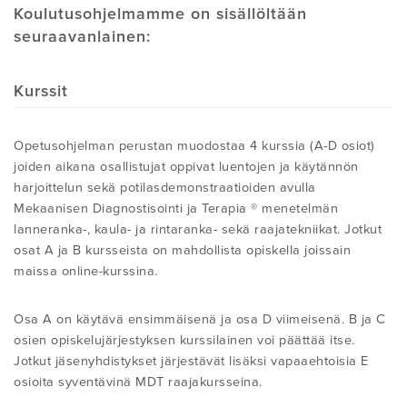
Koulutusohjelmamme on sisällöltään
seuraavanlainen:
NEWSLETTER
Kurssit
Opetusohjelman perustan muodostaa 4 kurssia (A-D osiot)
joiden aikana osallistujat oppivat luentojen ja käytännön
harjoittelun sekä potilasdemonstraatioiden avulla
Mekaanisen Diagnostisointi ja Terapia ® menetelmän
lanneranka-, kaula- ja rintaranka- sekä raajatekniikat. Jotkut
osat A ja B kursseista on mahdollista opiskella joissain
maissa online-kurssina.
Osa A on käytävä ensimmäisenä ja osa D viimeisenä. B ja C
osien opiskelujärjestyksen kurssilainen voi päättää itse.
Jotkut jäsenyhdistykset järjestävät lisäksi vapaaehtoisia E
osioita syventävinä MDT raajakursseina.