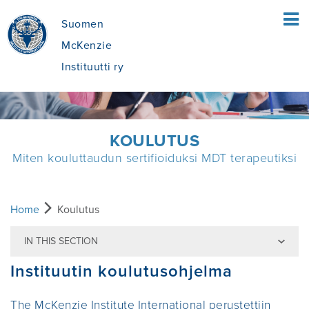
Suomen
McKenzie
Instituutti ry
HOME
KOULUTUS
Miten kouluttaudun sertifioiduksi MDT terapeutiksi
POTILAAT
MIKÄ ON MCKENZIE MENETELMÄ®
TERAPEUTIT
Koulutus
Home
Koulutus
MEKAANINEN DIAGNOSTISOINTI JA
IN THIS SECTION
TERAPIA® (MDT)?
MCKENZIE MENETELMÄN PÄÄPIIRTEET
KOULUTUS
Instituutin koulutusohjelma
MITÄ MCKENZIE MENETELMÄ (MDT)
MDT:N HYÖDYT
ETSI KURSSI
MEISTÄ
The McKenzie Institute International perustettiin