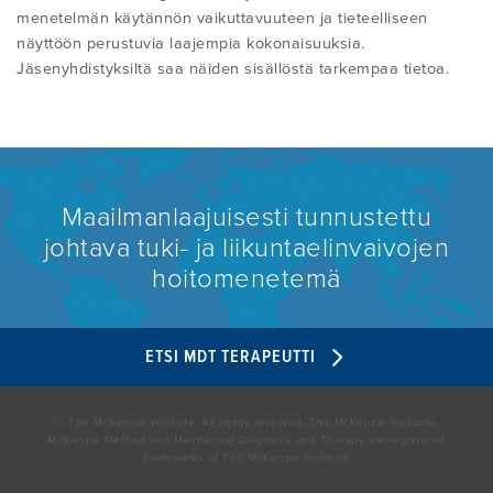
menetelmän käytännön vaikuttavuuteen ja tieteelliseen
näyttöön perustuvia laajempia kokonaisuuksia.
Jäsenyhdistyksiltä saa näiden sisällöstä tarkempaa tietoa.
Maailmanlaajuisesti tunnustettu
johtava tuki- ja liikuntaelinvaivojen
hoitomenetemä
ETSI MDT TERAPEUTTI
© The McKenzie Institute. All rights reserved. The McKenzie Institute,
McKenzie Method and Mechanical Diagnosis and Therapy are registered
trademarks of The McKenzie Institute