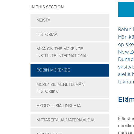
IN THIS SECTION
MEISTÄ
Robin 
HISTORIAA
Hän kä
opiske
MIKÄ ON THE MCKENZIE
New Ze
INSTITUTE INTERNATIONAL
Dunedi
yksity
ROBIN MCKENZIE
siellä 
tukira
MCKENZIE MENETELMÄN
HISTORIIKKI
Eläm
HYÖDYLLISIÄ LINKKEJÄ
Elämäns
MITTAREITA JA MATERIAALEJA
maailmas
maissa: 