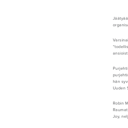
Jäätyää
organis
Varsina
“todell
ansiois
Purjehti
purjehti
hän syve
Uuden S
Robin M
Raumati
Joy, nel