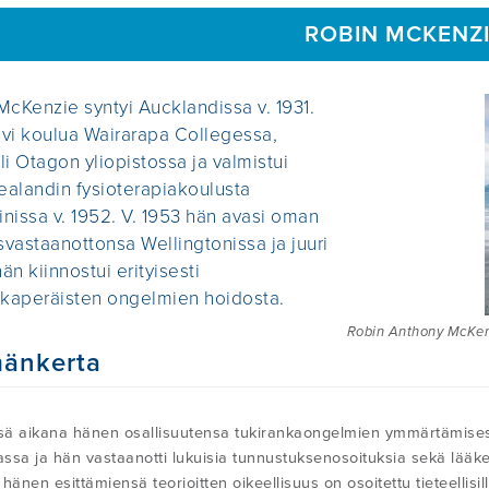
ROBIN MCKENZ
McKenzie syntyi Aucklandissa v. 1931.
vi koulua Wairarapa Collegessa,
li Otagon yliopistossa ja valmistui
alandin fysioterapiakoulusta
nissa v. 1952. V. 1953 hän avasi oman
isvastaanottonsa Wellingtonissa ja juuri
hän kiinnostui erityisesti
nkaperäisten ongelmien hoidosta.
Robin Anthony McKen
änkerta
ä aikana hänen osallisuutensa tukirankaongelmien ymmärtämisess
sa ja hän vastaanotti lukuisia tunnustuksenosoituksia sekä lääketie
hänen esittämiensä teorioitten oikeellisuus on osoitettu tieteellisill