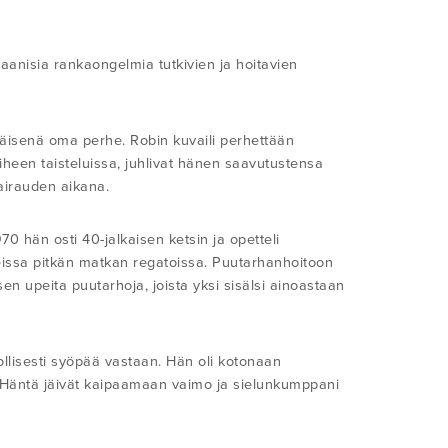
aanisia rankaongelmia tutkivien ja hoitavien
äisenä oma perhe. Robin kuvaili perhettään
heen taisteluissa, juhlivat hänen saavutustensa
sairauden aikana.
70 hän osti 40-jalkaisen ketsin ja opetteli
useissa pitkän matkan regatoissa. Puutarhanhoitoon
sen upeita puutarhoja, joista yksi sisälsi ainoastaan
ollisesti syöpää vastaan. Hän oli kotonaan
äntä jäivät kaipaamaan vaimo ja sielunkumppani