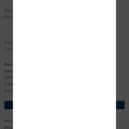
Phone : ++358442394644
Email:
info@avainfysio.fi
Virpi Humppi
Cred. MDT
Perusturvaliikelaitos Saarikka/työterveyshuolto
Hämeenpurontie 9
43500 Karstula
Keski-Suomi 43500
Suomi
find on map
Phone : +044-4598890
Email:
virpi.humppi@saarikka.fi