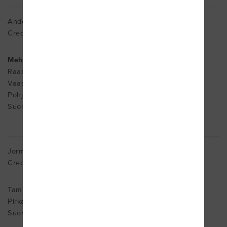
Anders Blom
Cred. MDT
Mehiläinen /Vasa
Raastuvankatu 13
Vaasa
Pohjanmaa 65100
Suomi
Jorma Eerola
Cred. MDT
Tampere
Pirkanmaa 33270
Suomi