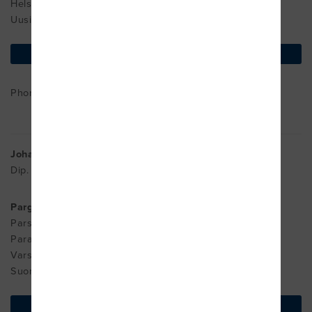
Helsinki
Uusimaa Suomi
find on map
Phone : +01041400
Johanna Söderholm
Dip. MDT
Pargas Fysiotjänst - Paraisten Fysiopalvelu
Parsbyntie 4
Parainen
Varsinais-Suomi 21600
Suomi
find on map