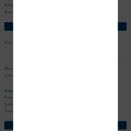
87100
Suomi
find on map
Phone : +0401237705
Marja Helskyaho
Cred. MDT
Avain Fysio Oy
Rummunlyöjänkatu 11
Salo
Suomi
find on map