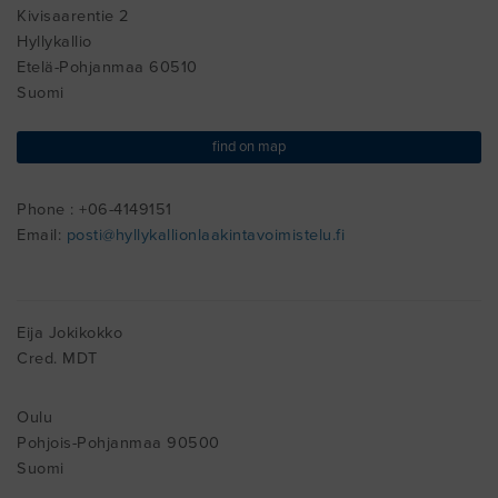
Kivisaarentie 2
Hyllykallio
Etelä-Pohjanmaa 60510
Suomi
find on map
Phone : +06-4149151
Email:
posti@hyllykallionlaakintavoimistelu.fi
Eija Jokikokko
Cred. MDT
Oulu
Pohjois-Pohjanmaa 90500
Suomi