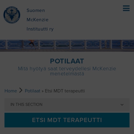
Suomen
McKenzie
Instituutti ry
HOME
POTILAAT
Mitä hyötyä saat terveydellesi McKenzie
POTILAAT
menetelmästä
MIKÄ ON MCKENZIE MENETELMÄ®
TERAPEUTIT
Home
Potilaat
» Etsi MDT terapeutti
MEKAANINEN DIAGNOSTISOINTI JA
IN THIS SECTION
TERAPIA® (MDT)?
MCKENZIE MENETELMÄN PÄÄPIIRTEET
KOULUTUS
ETSI MDT TERAPEUTTI
MITÄ MCKENZIE MENETELMÄ (MDT)
MDT:N HYÖDYT
ETSI KURSSI
MEISTÄ