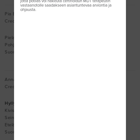
jotta potilas voi hakeuta certifioidun MDT terapeutin
vastaanotolle saadakseen asiantuntevaa arviontia ja
ohjausta.
Pia Eskelinen
Cred. MDT
Pielavesi
Pohjois-Savo 72430
Suomi
Anna-Maaret Etula
Cred. MDT
Hyllykallion Lääkintävoimistelu
Kivisaarentie 2
Seinäjoki
Etelä-Pohjanmaa 60510
Suomi