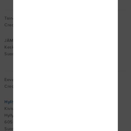
Taina Hakanen
Cred. MDT
JÄMSÄ
Keski-Suomi 42100
Suomi
Eeva Hakoniemi
Cred. MDT
Hyllykallion Lääkintävoimistelu
Kivisaarentie 2
Hyllykallio
60510
Suomi