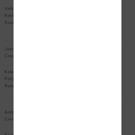
Valkola
Keski-Suomi 41360
Suomi
Joanna Åström
Cred. MDT
Kalax
Pohjanmaa 64210
Suomi
Anita Aura
Cred. MDT