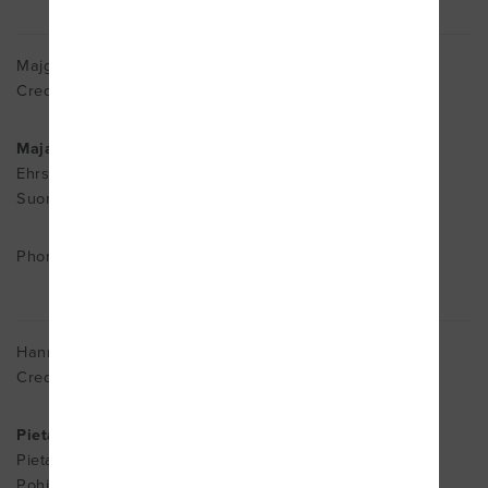
Majgret Ehrs
Cred. MDT
Majas MåBra
Ehrsbackavägen 4, 66600 Vörå
Suomi
Phone : ++358503755545
Hanna Eklund
Cred. MDT
Pietarsaaren sosiaali-ja terveysvirasto
Pietarsaari
Pohjanmaa 68620