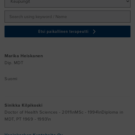
NEWSLETTER
Etsi paikallinen terapeutti
Marika Heiskanen
Dip. MDT
Suomi
Sinikka Kilpikoski
Doctor of Health Sciences - 2011\nMSc - 1994\nDiploma in
MDT, PT 1969 - 1993\n