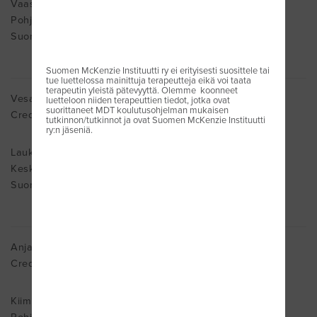
Vaasa
Pohjanmaa 65200
Suomi
Suomen McKenzie Instituutti ry ei erityisesti suosittele tai
tue luettelossa mainittuja terapeutteja eikä voi taata
terapeutin yleistä pätevyyttä. Olemme koonneet
Vesa Heikkilä
luetteloon niiden terapeuttien tiedot, jotka ovat
suorittaneet MDT koulutusohjelman mukaisen
Cred. MDT
tutkinnon/tutkinnot ja ovat Suomen McKenzie Instituutti
ry:n jäseniä.
Laukaa
Keski-Suomi 41340
Suomi
Anja Heikkilä
Cred. MDT
Kiiminki