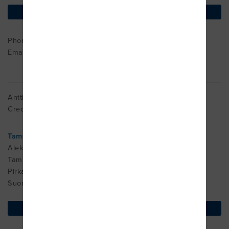
find on map
Phone : ++06-4149151
Email:
posti@hyllykallionlaakintavoimistelu.fi
Antti Haanpää
CredMDT - 2012\nOMT - 1995\n
Tampereen OMT-keskus Oy
Aleksis Kiven katu 18 B
Tampere
Pirkanmaa 33210
Suomi
find on map