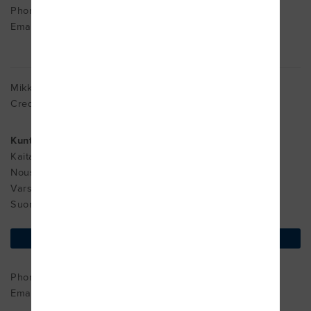
Phone : ++358400891289
Email:
omt@omtkeskus.fi
Mikke Haaranen
Cred. MDT
Kuntokamari Oy
Kaitaraistentie 162
Nousiainen
Varsinais-Suomi 21270
Suomi
find on map
Phone : +0445734236
Email:
mikke.haaranen@kuntokamari.fi