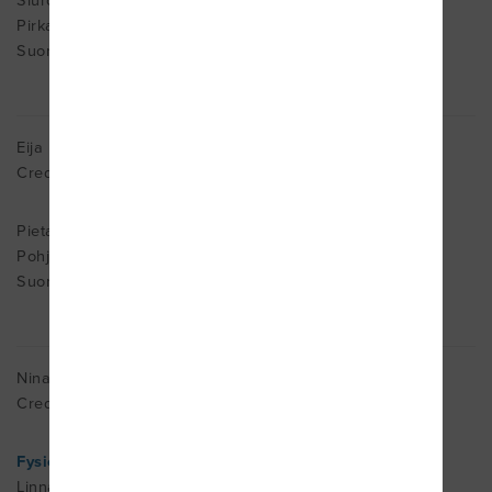
Siuro
Pirkanmaa 37200
Suomi
Eija Backman
Cred. MDT
Pietarsaari
Pohjanmaa 68620
Suomi
Nina Belov
Cred. MDT
Fysioeksentria Oy
Linnankatu 45