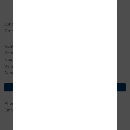
Johanna Hurten
Cred. MDT
KuntoKamari Oy
Kaitaraistentie 162
Nousiainen
Varsinais-Suomi 21270
Suomi
find on map
Phone : +0505413583
Email:
johanna.hurten@kuntokamari.fi