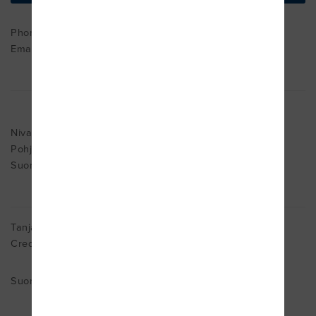
Phone : +02 – 458 3883
Email:
fysiotjanst@parnet.f
Nivala
Pohjois-Pohjanmaa 85500
Suomi
Tanja Langinen
Cred. MDT
Suomi