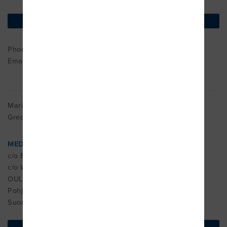
find on map
Phone : +06-414915
Email:
posti@hyllykallionlaakintavoimistelu.fi
Mari Halkola
Gred MDT - 2005\n
MEDIKKO OY
c/o Bios Hallituskatu 29 B 22, 90100 Oulu
c/o Wirtaamo Kauppatie 3 L 101, 93100 Pudasjärvi
OULU
Pohjois-Pohjanmaa 90100
Suomi