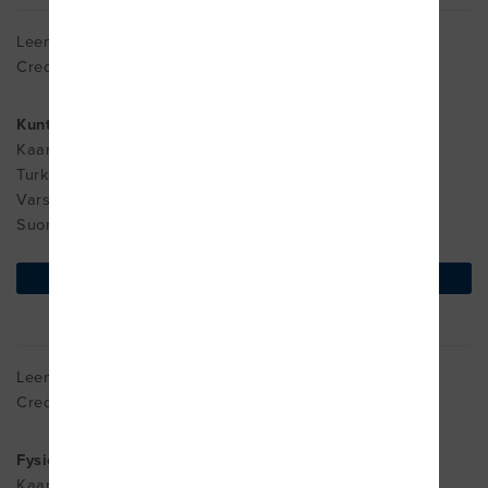
Leena Aaltonen
Cred. MDT
Kuntoutus- ja hyvinvointikeskus Variaatio Oy
Kaarningonkatu 2
Turku
Varsinais-Suomi 20740
Suomi
find on map
Leena Aaltonen
Cred. MDT
Fysios Turku, Variaatio
Kaarningonkatu 2