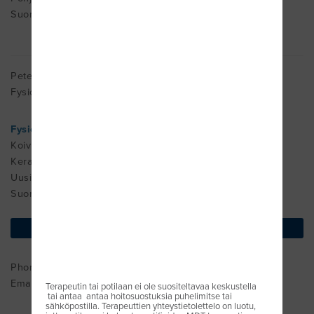
Suomi
Peter Engman
Fysioterapeutti, OMT - Cred MDT -
FysioStudio Oy
Koivikontie 10
Kerava
Uusimaa 04260
Suomi
find on map
Phone : +09 - 2940218
Email:
info@fysiostudio.fi
Terapeutin tai potilaan ei ole suositeltavaa keskustella
tai antaa antaa hoitosuostuksia puhelimitse tai
sähköpostilla. Terapeuttien yhteystietolettelo on luotu,