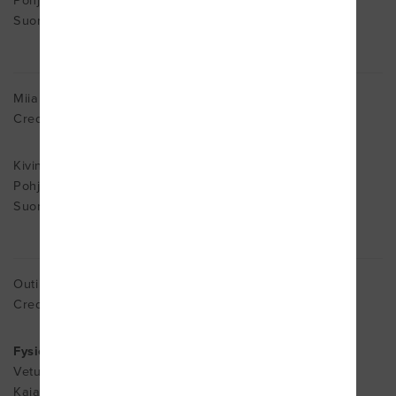
Pohjois-Pohjanmaa 90900
Suomi
Miia Heino
Cred. MDT
Kiviniemi
Pohjois-Pohjanmaa 90810
Suomi
Outi Helkama
Cred. MDT
Fysios Mehiläinen
Veturitie 1
Kajaani