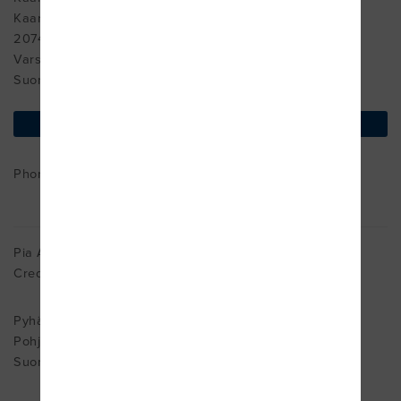
Kaarningonkatu 2
20740 Turku
Varsinais-Suomi 20740
Suomi
find on map
Phone : ++358 44 208 0900
Pia Ahola
Cred. MDT
Pyhäsalmi
Pohjois-Pohjanmaa 86800
Suomi