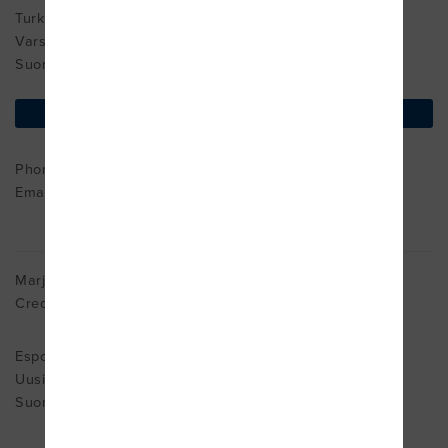
Turku
Varsinais-Suomi 20100
Suomi
find on map
Phone : + +358400 804 980
Email:
info@fysioeksentria.fi
Marjo Bergdahl-Härkönen
Cred. MDT
Espoo
Uusimaa 2660
Suomi