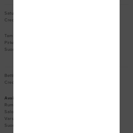
Satu Ahopelto
Cred. MDT
Tampere
Pirkanmaa 33900
Suomi
Bettina Allos
Cred. MDT
Avain Fysio Oy
Rummunlyöjänkatu 11
Salo
Varsinais-Suomi 24240
Suomi