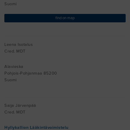
Suomi
find on map
Leena Isotalus
Cred. MDT
Alavieska
Pohjois-Pohjanmaa 85200
Suomi
Saija Järvenpää
Cred. MDT
Hyllykallion Lääkintävoimistelu