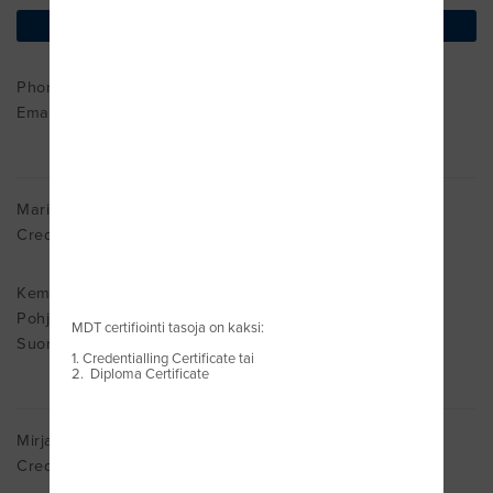
find on map
Phone : +050-5315332
Email:
bettina.allos@avainfysio.fi
Maria Anias
Cred. MDT
Kempele
Pohjois-Pohjanmaa 90440
MDT certifiointi tasoja on kaksi:
Suomi
1. Credentialling Certificate tai
2. Diploma Certificate
Mirja Anttonen
Cred. MDT