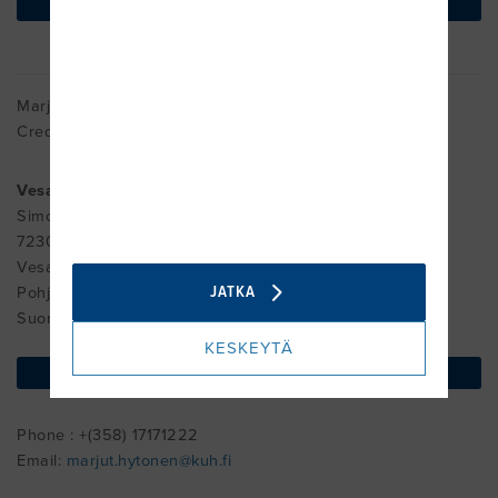
find on map
Marjut Hytönen
Cred. MDT
Vesannon terveysasema
Simolantie 15
72300 Vesanto
Vesanto
JATKA
Pohjois-Savo 72300
Suomi
KESKEYTÄ
find on map
Phone : +(358) 17171222
Email:
marjut.hytonen@kuh.fi