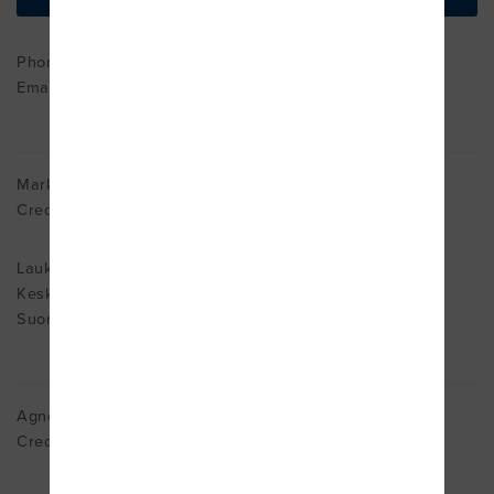
find on map
Phone : ++358400681433
Email:
mari.halkola@medikko.fi
Marko Hänninen
Cred. MDT
Laukaa
Keski-Suomi 41340
Suomi
Agneta Hedlund
Cred. MDT