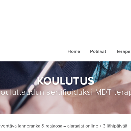
Home
Potilaat
Terapeu
KOULUTUS
ouluttaudun sertifioiduksi MDT tera
ventävä lanneranka & raajaosa – alaraajat online + 3 lähipäivää