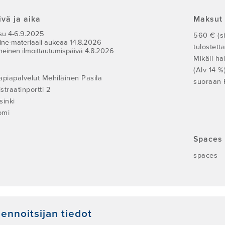
ivä ja aika
Maksut
su 4-6.9.2025
560 € (si
ine-materiaali aukeaa 14.8.2026
tulostett
meinen ilmoittautumispäivä 4.8.2026
Mikäli ha
(Alv 14 %
apiapalvelut Mehiläinen Pasila
suoraan P
straatinportti 2
sinki
omi
Spaces 
spaces
ennoitsijan tiedot