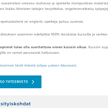
ä osaamistasi omassa rauhassa ja opiskella monipuolisen materiaal
n lisäksi kliinisten taitojen harjoittelua, ongelmanratkaisu työpaj
 opetuskielenä on englanti, opettaja puhuu suomea.
odistuksen saaminen edellyttää 100% läsnäoloa kurssilla ja verkk
opinnot tulee olla suoritettuna ennen kurssin alkua.
Kurssin suju
ujilla on samat perusasiat hallussaan.
utuminen tästä linkistä (ohjaa uuteen ikkunaan).
TSO YHTEENVETO
sityiskohdat