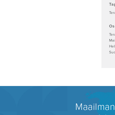
Ta
Ter
Os
Ter
Mai
Hel
Su
Maailmanl