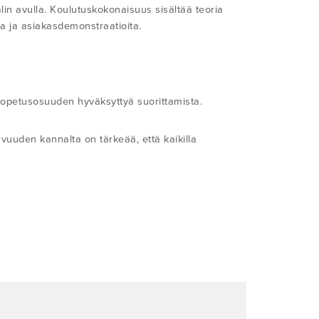
in avulla. Koulutuskokonaisuus sisältää teoria
oja ja asiakasdemonstraatioita.
o-opetusosuuden hyväksyttyä suorittamista.
vuuden kannalta on tärkeää, että kaikilla