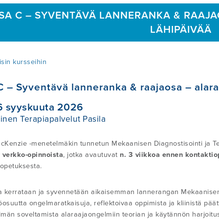
SA C – SYVENTÄVÄ LANNERANKA & RAAJAO
LÄHIPÄIVÄÄ
sin kursseihin
 – Syventävä lanneranka & raajaosa – alaraa
6 syyskuuta 2026
inen Terapiapalvelut Pasila
Kenzie -menetelmäkin tunnetun Mekaanisen Diagnostisointi ja Te
u
verkko-opinnoista
, jotka avautuvat
n. 3 viikkoa
ennen kontaktio
iopetuksesta.
la kerrataan ja syvennetään aikaisemman lannerangan Mekaanisen D
osuutta ongelmaratkaisuja, reflektoivaa oppimista ja kliinistä päätt
män soveltamista alaraajaongelmiin teorian ja käytännön harjoitu