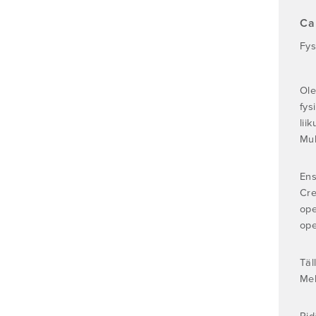
Ca
Fys
Ole
fys
lii
Mul
Ens
Cre
ope
ope
Täl
Meh