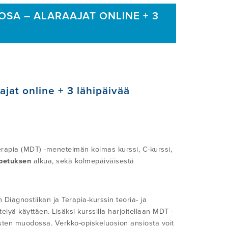
SA – ALARAAJAT ONLINE + 3
jat online + 3 lähipäivää
rapia (MDT) -menetelmän kolmas kurssi, C-kurssi,
petuksen
alkua, sekä kolmepäiväisestä
iagnostiikan ja Terapia-kurssin teoria- ja
elyä käyttäen. Lisäksi kurssilla harjoitellaan MDT -
sten muodossa. Verkko-opiskeluosion ansiosta voit