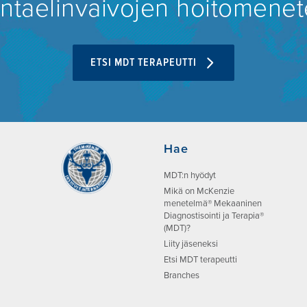
kuntaelinvaivojen hoitomene
ETSI MDT TERAPEUTTI
Hae
MDT:n hyödyt
Mikä on McKenzie
menetelmä® Mekaaninen
Diagnostisointi ja Terapia®
(MDT)?
Liity jäseneksi
Etsi MDT terapeutti
Branches