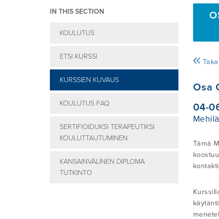
IN THIS SECTION
O
KOULUTUS
ETSI KURSSI
Takai
KURSSIEN KUVAUS
Osa C
KOULUTUS FAQ
04-0
Mehilä
SERTIFIOIDUKSI TERAPEUTIKSI
KOULUTTAUTUMINEN
Tämä Mc
koostu
KANSAINVÄLINEN DIPLOMA
kontakt
TUTKINTO
Kurssil
käytäntö
menetel