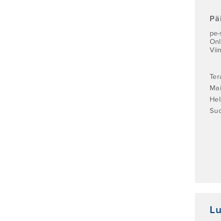
Pä
pe-
Onl
Vii
Ter
Mai
Hel
Su
Lu