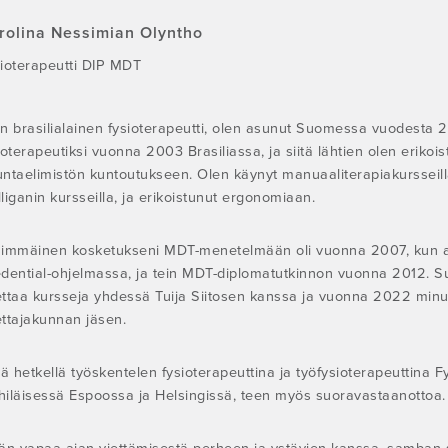
rolina Nessimian Olyntho
ioterapeutti DIP MDT
n brasilialainen fysioterapeutti, olen asunut Suomessa vuodesta 2
ioterapeutiksi vuonna 2003 Brasiliassa, ja siitä lähtien olen erikoist
kuntaelimistön kuntoutukseen. Olen käynyt manuaaliterapiakursseill
liganin kursseilla, ja erikoistunut ergonomiaan.
immäinen kosketukseni MDT-menetelmään oli vuonna 2007, kun al
dential-ohjelmassa, ja tein MDT-diplomatutkinnon vuonna 2012. 
ttaa kursseja yhdessä Tuija Siitosen kanssa ja vuonna 2022 minu
ttajakunnan jäsen.
lä hetkellä työskentelen fysioterapeuttina ja työfysioterapeuttina F
iläisessä Espoossa ja Helsingissä, teen myös suoravastaanottoa.