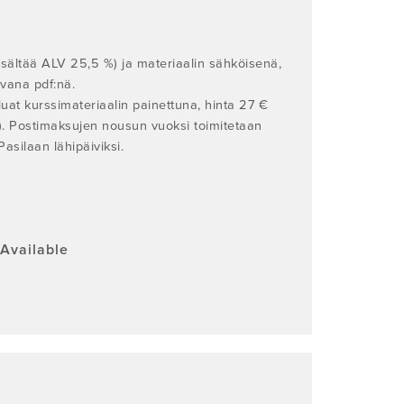
sältää ALV 25,5 %) ja materiaalin sähköisenä,
avana pdf:nä.
luat kurssimateriaalin painettuna, hinta 27 €
). Postimaksujen nousun vuoksi toimitetaan
asilaan lähipäiviksi.
Available