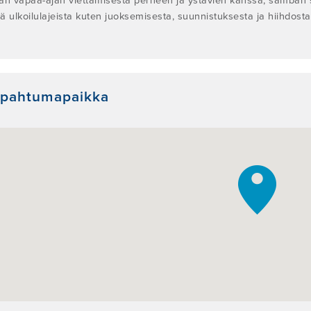
än vapaa-ajan viettämisestä perheen ja ystävien kanssa, samban 
ä ulkoilulajeista kuten juoksemisesta, suunnistuksesta ja hiihdosta
apahtumapaikka