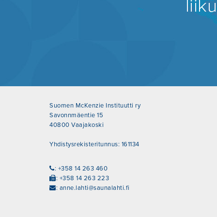
lii
Suomen McKenzie Instituutti ry
Savonnmäentie 15
40800 Vaajakoski
Yhdistysrekisteritunnus: 161134
: +358 14 263 460
: +358 14 263 223
:
anne.lahti@saunalahti.fi