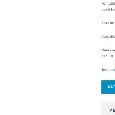
kehittä
opetukse
Kurssin
Kurssit
Verkko-
osallist
Ilmoitta
KA
Yk