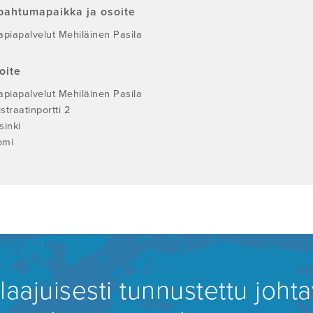
pahtumapaikka ja osoite
apiapalvelut Mehiläinen Pasila
oite
apiapalvelut Mehiläinen Pasila
straatinportti 2
sinki
omi
aajuisesti tunnustettu johtav